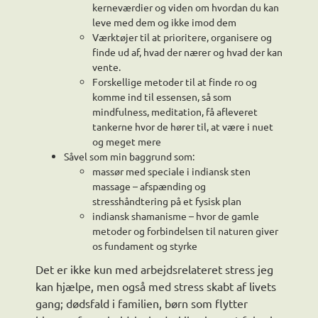
kerneværdier og viden om hvordan du kan
leve med dem og ikke imod dem
Værktøjer til at prioritere, organisere og
finde ud af, hvad der nærer og hvad der kan
vente.
Forskellige metoder til at finde ro og
komme ind til essensen, så som
mindfulness, meditation, få afleveret
tankerne hvor de hører til, at være i nuet
og meget mere
Såvel som min baggrund som:
massør med speciale i indiansk sten
massage – afspænding og
stresshåndtering på et fysisk plan
indiansk shamanisme – hvor de gamle
metoder og forbindelsen til naturen giver
os fundament og styrke
Det er ikke kun med arbejdsrelateret stress jeg
kan hjælpe, men også med stress skabt af livets
gang; dødsfald i familien, børn som flytter