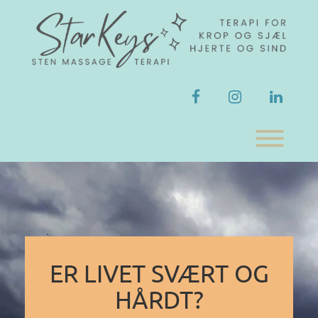
Skip
to
content
facebook
instagram
linkedi
Toggl
ER LIVET SVÆRT OG
HÅRDT?