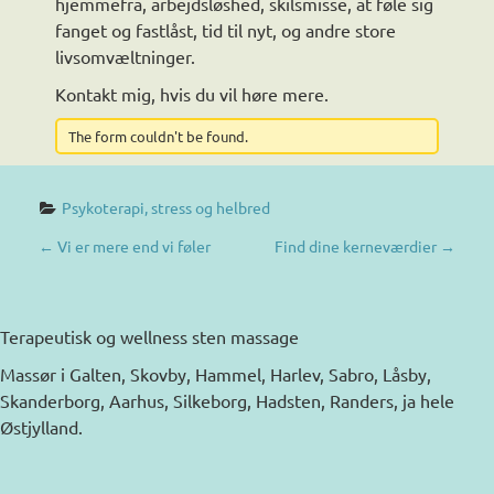
hjemmefra, arbejdsløshed, skilsmisse, at føle sig
fanget og fastlåst, tid til nyt, og andre store
livsomvæltninger.
Kontakt mig, hvis du vil høre mere.
The form couldn't be found.
Psykoterapi, stress og helbred
P
←
Vi er mere end vi føler
Find dine kerneværdier
→
O
S
Terapeutisk og wellness sten massage
T
Massør i Galten, Skovby, Hammel, Harlev, Sabro, Låsby,
Skanderborg, Aarhus, Silkeborg, Hadsten, Randers, ja hele
N
Østjylland.
A