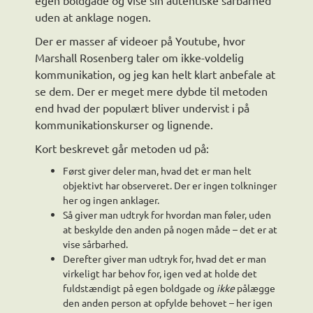
egen boldgade og vise sin autentiske sårbarhed
uden at anklage nogen.
Der er masser af videoer på Youtube, hvor
Marshall Rosenberg taler om ikke-voldelig
kommunikation, og jeg kan helt klart anbefale at
se dem. Der er meget mere dybde til metoden
end hvad der populært bliver undervist i på
kommunikationskurser og lignende.
Kort beskrevet går metoden ud på:
Først giver deler man, hvad det er man helt
objektivt har observeret. Der er ingen tolkninger
her og ingen anklager.
Så giver man udtryk for hvordan man føler, uden
at beskylde den anden på nogen måde – det er at
vise sårbarhed.
Derefter giver man udtryk for, hvad det er man
virkeligt har behov for, igen ved at holde det
fuldstændigt på egen boldgade og
ikke
pålægge
den anden person at opfylde behovet – her igen