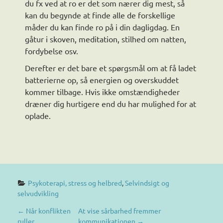
du fx ved at ro er det som nærer dig mest, så
kan du begynde at finde alle de forskellige
måder du kan finde ro på i din dagligdag. En
gåtur i skoven, meditation, stilhed om natten,
fordybelse osv.
Derefter er det bare et spørgsmål om at få ladet
batterierne op, så energien og overskuddet
kommer tilbage. Hvis ikke omstændigheder
dræner dig hurtigere end du har mulighed for at
oplade.
Psykoterapi, stress og helbred
, 
Selvindsigt og 
selvudvikling
P
←
Når konflikten
At vise sårbarhed fremmer
ruller
kommunikationen
→