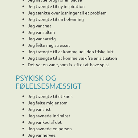
Jeg trængte til ny inspiration
Jeg tænkte over løsninger til et problem
Jeg trængte til en belønning
Jeg var træt
Jeg var sulten
Jeg var tørstig
Jeg følte mig stresset
Jeg trængte til at komme ud i den friske luft
Jeg trængte til at komme væk fra en situation
Det var en vane, som fx. efter at have spist
PSYKISK OG
FØLELSESMÆSSIGT
Jeg trængte til et knus
Jeg følte mig ensom
Jeg var trist
Jeg savnede intimitet
Jeg var ked af det
Jeg savnede en person
Jeg var nervøs