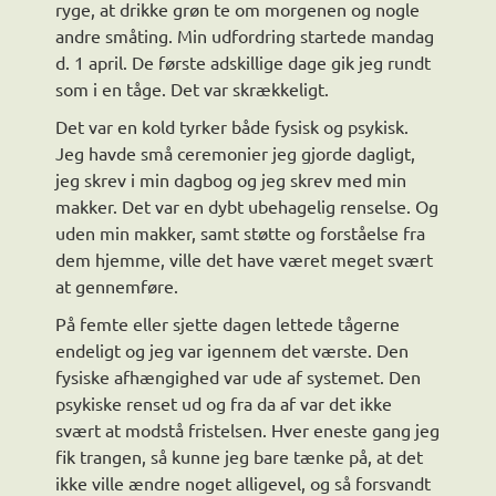
ryge, at drikke grøn te om morgenen og nogle
andre småting. Min udfordring startede mandag
d. 1 april. De første adskillige dage gik jeg rundt
som i en tåge. Det var skrækkeligt.
Det var en kold tyrker både fysisk og psykisk.
Jeg havde små ceremonier jeg gjorde dagligt,
jeg skrev i min dagbog og jeg skrev med min
makker. Det var en dybt ubehagelig renselse. Og
uden min makker, samt støtte og forståelse fra
dem hjemme, ville det have været meget svært
at gennemføre.
På femte eller sjette dagen lettede tågerne
endeligt og jeg var igennem det værste. Den
fysiske afhængighed var ude af systemet. Den
psykiske renset ud og fra da af var det ikke
svært at modstå fristelsen. Hver eneste gang jeg
fik trangen, så kunne jeg bare tænke på, at det
ikke ville ændre noget alligevel, og så forsvandt