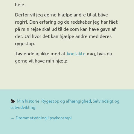
hele.
Derfor vil jeg gerne hjælpe andre til at blive
røgfri. Den erfaring og de redskaber jeg har fået
på min rejse skal ud til de som kan have gavn af
det. Ud hvor det kan hjælpe andre med deres
rygestop.
Tøv endelig ikke med at
kontakte
mig, hvis du
gerne vil have min hjælp.
Min historie
, 
Rygestop og afhængighed
, 
Selvindsigt og 
selvudvikling
P
←
Drømmetydning i psykoterapi
O