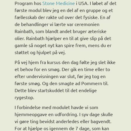
Program hos
Stone Medicine
i USA. I løbet af det
første modul blev jeg en del af en gruppe og et
fællesskab der rakte ud over det fysiske. En af
de behandlinger vi lærte var ceremonien
Rainbath, som blandt andet bruger æteriske
olier. Rainbath hjælper en til at give slip på det
gamle så noget nyt kan spire frem, mens du er
støttet og hjulpet på vej.
På vej hjem fra kursus den dag følte jeg slet ikke
et behov for en smøg. Der gik en time eller to
efter undervisningen var slut, før jeg tog en
første smøg. Og den smagte ad Pommern til.
Dette blev startskuddet til det endelige
rygestop.
I forbindelse med modulet havde vi som
hjemmeopgave en udfordring. I syv dage skulle
vi gøre ting bevidst anderledes eller bagvendt.
For at hjælpe os igennem de 7 dage, som kan