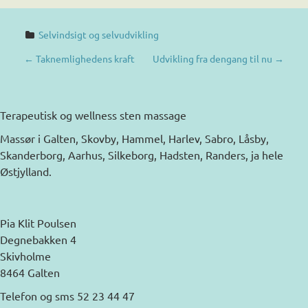
Selvindsigt og selvudvikling
P
←
Taknemlighedens kraft
Udvikling fra dengang til nu
→
O
S
Terapeutisk og wellness sten massage
T
Massør i Galten, Skovby, Hammel, Harlev, Sabro, Låsby,
Skanderborg, Aarhus, Silkeborg, Hadsten, Randers, ja hele
N
Østjylland.
A
V
Pia Klit Poulsen
I
Degnebakken 4
Skivholme
G
8464 Galten
A
Telefon og sms 52 23 44 47