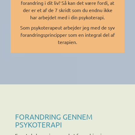
forandring i dit liv? Så kan det være fordi, at
der er et af de 7 skridt som du endnu ikke
har arbejdet med i din psykoterapi.
Som psykoterapeut arbejder jeg med de syv
forandringsprincipper som en integral del af
terapien.
FORANDRING GENNEM
PSYKOTERAPI